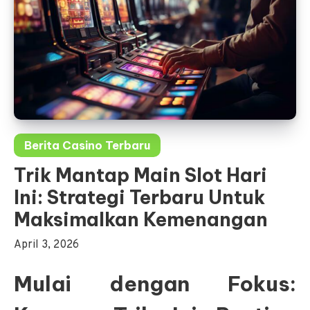
Berita Casino Terbaru
Trik Mantap Main Slot Hari
Ini: Strategi Terbaru Untuk
Maksimalkan Kemenangan
April 3, 2026
Mulai dengan Fokus: