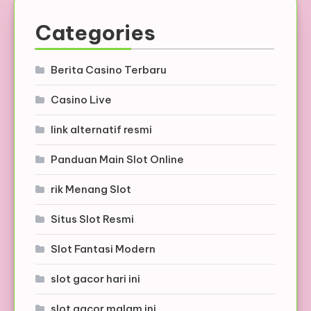
Categories
Berita Casino Terbaru
Casino Live
link alternatif resmi
Panduan Main Slot Online
rik Menang Slot
Situs Slot Resmi
Slot Fantasi Modern
slot gacor hari ini
slot gacor malam ini