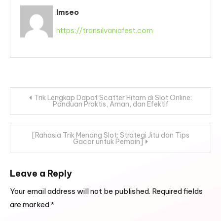
Imseo
https://transilvaniafest.com
Post
Trik Lengkap Dapat Scatter Hitam di Slot Online:
Panduan Praktis, Aman, dan Efektif
navigation
[Rahasia Trik Menang Slot: Strategi Jitu dan Tips
Gacor untuk Pemain]
Leave a Reply
Your email address will not be published.
Required fields
are marked
*