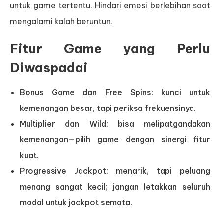
untuk game tertentu. Hindari emosi berlebihan saat
mengalami kalah beruntun.
Fitur Game yang Perlu
Diwaspadai
Bonus Game dan Free Spins: kunci untuk
kemenangan besar, tapi periksa frekuensinya.
Multiplier dan Wild: bisa melipatgandakan
kemenangan—pilih game dengan sinergi fitur
kuat.
Progressive Jackpot: menarik, tapi peluang
menang sangat kecil; jangan letakkan seluruh
modal untuk jackpot semata.