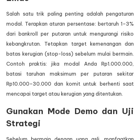
Salah satu trik paling penting adalah pengaturan
modal. Terapkan aturan persentase: bertaruh 1–3%
dari bankroll per putaran untuk mengurangi risiko
kebangkrutan. Tetapkan target kemenangan dan
batas kerugian (stop-loss) sebelum mulai bermain.
Contoh praktis: jika modal Anda Rp1.000.000,
batasi taruhan maksimum per putaran sekitar
Rp10.000–30.000 dan komit untuk berhenti saat
mencapai target atau kerugian yang ditentukan.
Gunakan Mode Demo dan Uji
Strategi
Sebelum bermain dengan uang asli, manfaatkan