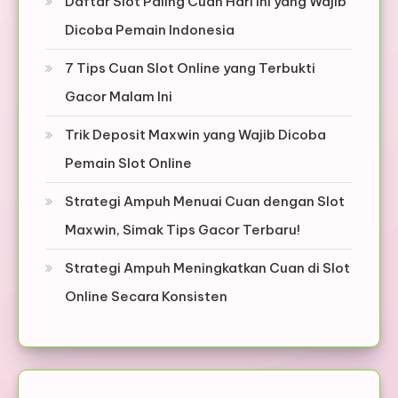
Daftar Slot Paling Cuan Hari Ini yang Wajib
Dicoba Pemain Indonesia
7 Tips Cuan Slot Online yang Terbukti
Gacor Malam Ini
Trik Deposit Maxwin yang Wajib Dicoba
Pemain Slot Online
Strategi Ampuh Menuai Cuan dengan Slot
Maxwin, Simak Tips Gacor Terbaru!
Strategi Ampuh Meningkatkan Cuan di Slot
Online Secara Konsisten