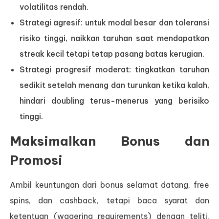
volatilitas rendah.
Strategi agresif: untuk modal besar dan toleransi
risiko tinggi, naikkan taruhan saat mendapatkan
streak kecil tetapi tetap pasang batas kerugian.
Strategi progresif moderat: tingkatkan taruhan
sedikit setelah menang dan turunkan ketika kalah,
hindari doubling terus-menerus yang berisiko
tinggi.
Maksimalkan Bonus dan
Promosi
Ambil keuntungan dari bonus selamat datang, free
spins, dan cashback, tetapi baca syarat dan
ketentuan (wagering requirements) dengan teliti.