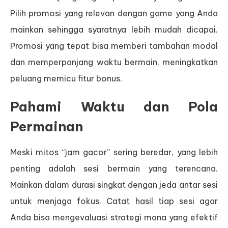
Pilih promosi yang relevan dengan game yang Anda
mainkan sehingga syaratnya lebih mudah dicapai.
Promosi yang tepat bisa memberi tambahan modal
dan memperpanjang waktu bermain, meningkatkan
peluang memicu fitur bonus.
Pahami Waktu dan Pola
Permainan
Meski mitos “jam gacor” sering beredar, yang lebih
penting adalah sesi bermain yang terencana.
Mainkan dalam durasi singkat dengan jeda antar sesi
untuk menjaga fokus. Catat hasil tiap sesi agar
Anda bisa mengevaluasi strategi mana yang efektif