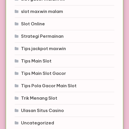
slot maxwin malam
Slot Online
Strategi Permainan
Tips jackpot maxwin
Tips Main Slot
Tips Main Slot Gacor
Tips Pola Gacor Main Slot
Trik Menang Slot
Ulasan Situs Casino
Uncategorized