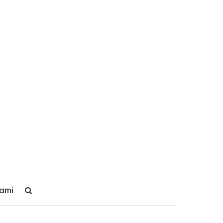
iburan. Nikmati artikel-artikel berkualitas yang
ami