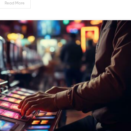
Jam
Read More
Gacor
yang
Efektif