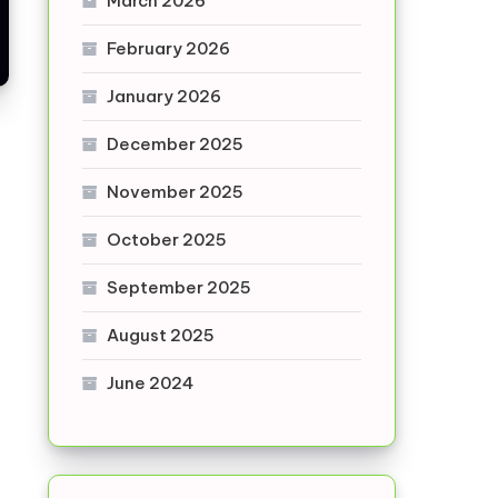
March 2026
February 2026
January 2026
December 2025
November 2025
October 2025
September 2025
August 2025
June 2024