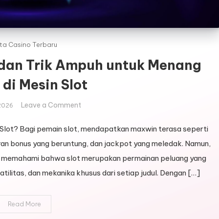
ita Casino Terbaru
 dan Trik Ampuh untuk Menang
 di Mesin Slot
on
Leave a Comment
 2026
Rahasia
Maxwin:
lot? Bagi pemain slot, mendapatkan maxwin terasa seperti
Tips
aran bonus yang beruntung, dan jackpot yang meledak. Namun,
dan
g memahami bahwa slot merupakan permainan peluang yang
Trik
atilitas, dan mekanika khusus dari setiap judul. Dengan […]
Ampuh
untuk
Menang
Read More
Besar