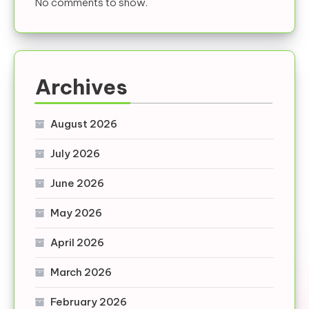
No comments to show.
Archives
August 2026
July 2026
June 2026
May 2026
April 2026
March 2026
February 2026