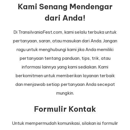
Kami Senang Mendengar
dari Anda!
Di TransilvaniaFest.com, kami selalu terbuka untuk
pertanyaan, saran, atau masukan dari Anda. Jangan
ragu untuk menghubungi kami jika Anda memiliki
pertanyaan tentang panduan, tips, trik, atau
informasi lainnya yang kami sediakan. Kami
berkomitmen untuk memberikan layanan terbaik
dan menjawab setiap pertanyaan Anda secepat
mungkin.
Formulir Kontak
Untuk mempermudah komunikasi, silakan isi formulir