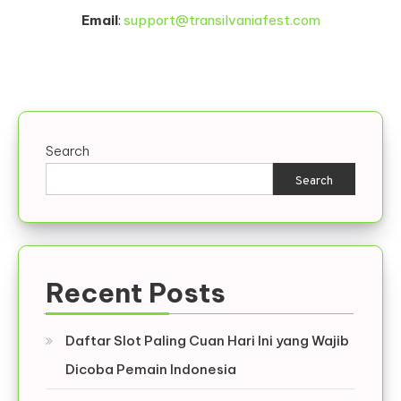
Email
:
support@transilvaniafest.com
Search
Search
Recent Posts
Daftar Slot Paling Cuan Hari Ini yang Wajib
Dicoba Pemain Indonesia