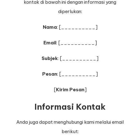
kontak di bawah ini dengan informasi yang
diperlukan:
Nama
: [__________]
Email
: [__________]
Subjek
: [__________]
Pesan
: [__________]
[
Kirim Pesan
]
Informasi Kontak
Anda juga dapat menghubungi kami melalui email
berikut: