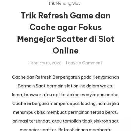
Trik Menang Slot
Trik Refresh Game dan
Cache agar Fokus
Mengejar Scatter di Slot
Online
on
Leave a Comment
February 18, 2026
Trik
Refresh
Cache dan Refresh Berpengaruh pada Kenyamanan
Game
Bermain Saat bermain slot online dalam waktu
dan
lama, browser atau aplikasi akan menyimpan cache.
Cache
Cache ini berguna mempercepat loading, namun jika
agar
menumpuk bisa membuat permainan terasa berat,
Fokus
Mengejar
animasi tersendat, atau tampilan tidak sinkron saat
Scatter
mengejar scatter. Refresh ringan membantu