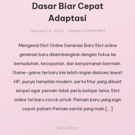
Dasar Biar Cepat
Adaptasi
on
Leave a Comment
February 14, 2026
Pengenalan
Game,
Mengenal Slot Online Generasi Baru Slot online
Tips
generasi baru dikembangkan dengan fokus ke
Main
kemudahan, kecepatan, dan kenyamanan bermain.
Praktis,
Game-game terbaru kini lebih ringan diakses lewat
dan
HP, punya tampilan modern, serta fitur yang dibuat
Trik
Dasar
simpel agar pemain tidak perlu belajar lama. Slot
Biar
online terbaru cocok untuk: Pemain baru yang ingin
Cepat
cepat paham Pemain santai yang main […]
Adaptasi
Read More