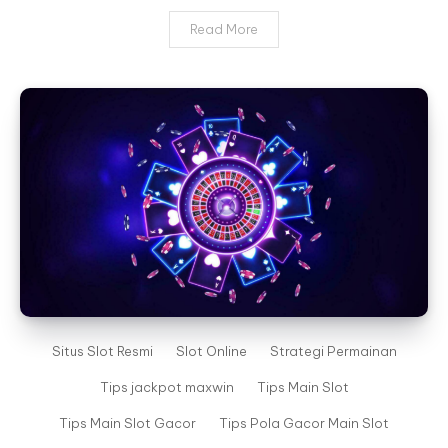
Read More
Situs Slot Resmi
Slot Online
Strategi Permainan
Tips jackpot maxwin
Tips Main Slot
Tips Main Slot Gacor
Tips Pola Gacor Main Slot