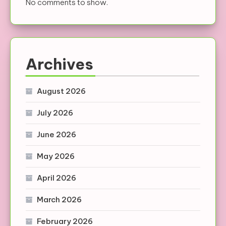
No comments to show.
Archives
August 2026
July 2026
June 2026
May 2026
April 2026
March 2026
February 2026