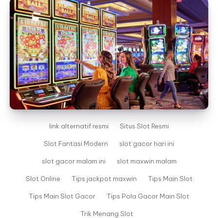
link alternatif resmi
Situs Slot Resmi
Slot Fantasi Modern
slot gacor hari ini
slot gacor malam ini
slot maxwin malam
Slot Online
Tips jackpot maxwin
Tips Main Slot
Tips Main Slot Gacor
Tips Pola Gacor Main Slot
Trik Menang Slot