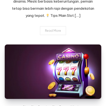
&
dinamis. Meski berbasis keberuntungan, pemain
Teknik
tetap bisa bermain lebih rapi dengan pendekatan
Mudah
yang tepat.
Tips Main Slot […]
Dipahami
Read More