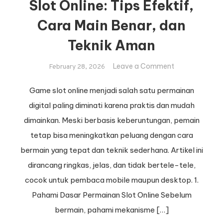
Slot Online: Tips Efektif,
Cara Main Benar, dan
Teknik Aman
on
Leave a Comment
February 28, 2026
Panduan
Singkat
Game slot online menjadi salah satu permainan
Game
digital paling diminati karena praktis dan mudah
Slot
dimainkan. Meski berbasis keberuntungan, pemain
Online:
tetap bisa meningkatkan peluang dengan cara
Tips
bermain yang tepat dan teknik sederhana. Artikel ini
Efektif,
Cara
dirancang ringkas, jelas, dan tidak bertele-tele,
Main
cocok untuk pembaca mobile maupun desktop. 1.
Benar,
Pahami Dasar Permainan Slot Online Sebelum
dan
bermain, pahami mekanisme […]
Teknik