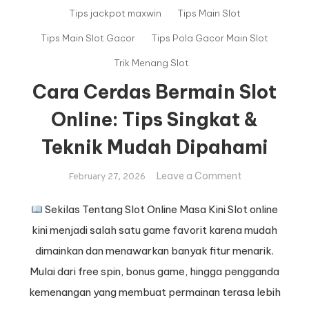
Tips jackpot maxwin
Tips Main Slot
Tips Main Slot Gacor
Tips Pola Gacor Main Slot
Trik Menang Slot
Cara Cerdas Bermain Slot
Online: Tips Singkat &
Teknik Mudah Dipahami
on
Leave a Comment
February 27, 2026
Cara
Cerdas
Sekilas Tentang Slot Online Masa Kini Slot online
Bermain
kini menjadi salah satu game favorit karena mudah
Slot
dimainkan dan menawarkan banyak fitur menarik.
Online:
Mulai dari free spin, bonus game, hingga pengganda
Tips
kemenangan yang membuat permainan terasa lebih
Singkat