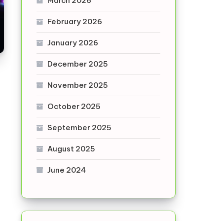
March 2026
February 2026
January 2026
December 2025
November 2025
October 2025
September 2025
August 2025
June 2024