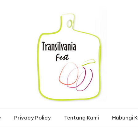
asi terbaru, tips, dan trik seputar gaya hidup, teknologi, dan h
e
Privacy Policy
Tentang Kami
Hubungi K