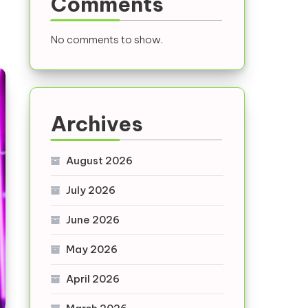
Comments
No comments to show.
Archives
August 2026
July 2026
June 2026
May 2026
April 2026