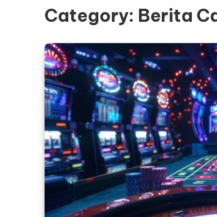
Category:
Berita C