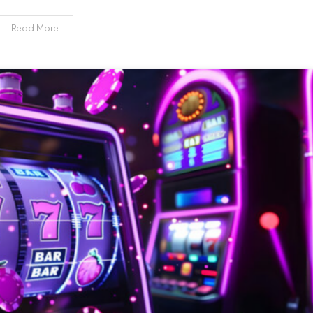
untuk
Menangkan
Read More
Cuan
Lebih
Konsisten