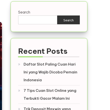
Search
Search
Recent Posts
Daftar Slot Paling Cuan Hari
Ini yang Wajib Dicoba Pemain
Indonesia
7 Tips Cuan Slot Online yang
Terbukti Gacor Malam Ini
Trik Deposit Maxwin yang