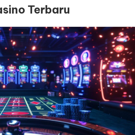
asino Terbaru