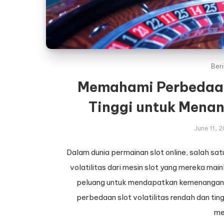
Ber
Memahami Perbedaan 
Tinggi untuk Menan
June 11, 
Dalam dunia permainan slot online, salah sa
volatilitas dari mesin slot yang mereka ma
peluang untuk mendapatkan kemenangan be
perbedaan slot volatilitas rendah dan ti
me