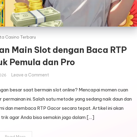
ita Casino Terbaru
an Main Slot dengan Baca RTP
uk Pemula dan Pro
on
Leave a Comment
2026
Strategi
Ampuh
ngan besar saat bermain slot online? Mencapai momen cuan
Cuankan
permainan ini. Salah satu metode yang sedang naik daun dan
Main
dan membaca RTP Gacor secara tepat. Artikel ini akan
Slot
trik agar Anda bisa semakin jago dalam […]
dengan
Baca
RTP
Read More