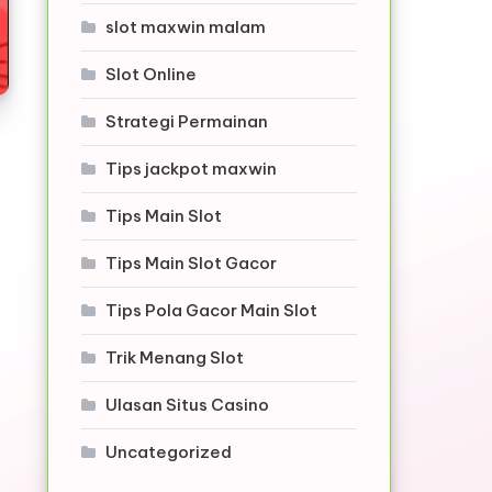
slot maxwin malam
Slot Online
Strategi Permainan
Tips jackpot maxwin
Tips Main Slot
Tips Main Slot Gacor
Tips Pola Gacor Main Slot
Trik Menang Slot
Ulasan Situs Casino
Uncategorized