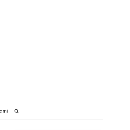
iburan. Nikmati artikel-artikel berkualitas yang
ami