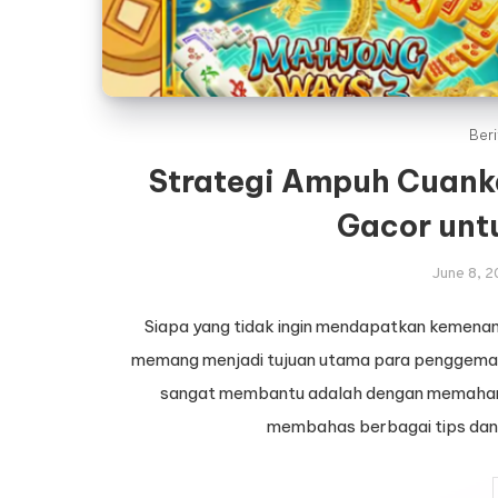
Ber
Strategi Ampuh Cuank
Gacor unt
June 8, 
Siapa yang tidak ingin mendapatkan kemena
memang menjadi tujuan utama para penggemar 
sangat membantu adalah dengan memahami 
membahas berbagai tips dan 