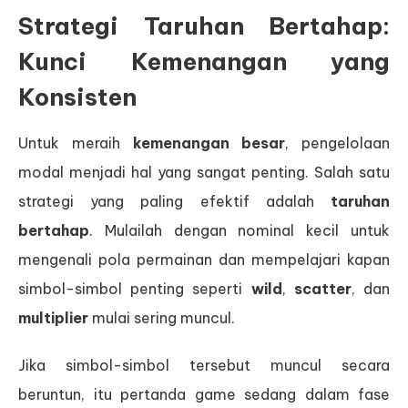
Strategi Taruhan Bertahap:
Kunci Kemenangan yang
Konsisten
Untuk meraih
kemenangan besar
, pengelolaan
modal menjadi hal yang sangat penting. Salah satu
strategi yang paling efektif adalah
taruhan
bertahap
. Mulailah dengan nominal kecil untuk
mengenali pola permainan dan mempelajari kapan
simbol-simbol penting seperti
wild
,
scatter
, dan
multiplier
mulai sering muncul.
Jika simbol-simbol tersebut muncul secara
beruntun, itu pertanda game sedang dalam fase