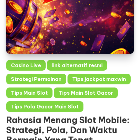
Casino Live
link alternatif resmi
Strategi Permainan
Tips jackpot maxwin
Tips Main Slot
Tips Main Slot Gacor
Tips Pola Gacor Main Slot
Rahasia Menang Slot Mobile:
Strategi, Pola, Dan Waktu