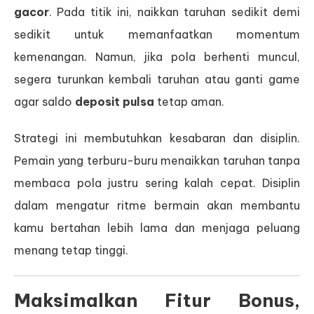
gacor
. Pada titik ini, naikkan taruhan sedikit demi
sedikit untuk memanfaatkan momentum
kemenangan. Namun, jika pola berhenti muncul,
segera turunkan kembali taruhan atau ganti game
agar saldo
deposit pulsa
tetap aman.
Strategi ini membutuhkan kesabaran dan disiplin.
Pemain yang terburu-buru menaikkan taruhan tanpa
membaca pola justru sering kalah cepat. Disiplin
dalam mengatur ritme bermain akan membantu
kamu bertahan lebih lama dan menjaga peluang
menang tetap tinggi.
Maksimalkan Fitur Bonus,