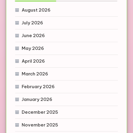
August 2026
July 2026
June 2026
May 2026
April 2026
March 2026
February 2026
January 2026
December 2025
November 2025