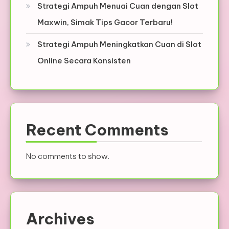
Strategi Ampuh Menuai Cuan dengan Slot
Maxwin, Simak Tips Gacor Terbaru!
Strategi Ampuh Meningkatkan Cuan di Slot
Online Secara Konsisten
Recent Comments
No comments to show.
Archives