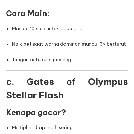
Cara Main:
Manual 10 spin untuk baca grid
Naik bet saat warna dominan muncul 3× berturut
Jangan auto spin panjang
c. Gates of Olympus
Stellar Flash
Kenapa gacor?
Multiplier drop lebih sering