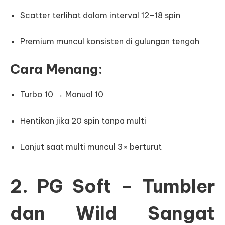
Scatter terlihat dalam interval 12–18 spin
Premium muncul konsisten di gulungan tengah
Cara Menang:
Turbo 10 → Manual 10
Hentikan jika 20 spin tanpa multi
Lanjut saat multi muncul 3× berturut
2. PG Soft – Tumbler
dan Wild Sangat