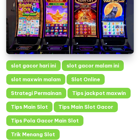
slot gacor hari ini
slot gacor malam ini
slot maxwin malam
Slot Online
Strategi Permainan
Tips jackpot maxwin
Tips Main Slot
Tips Main Slot Gacor
Tips Pola Gacor Main Slot
Trik Menang Slot