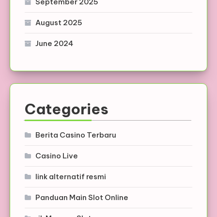
September 2025
August 2025
June 2024
Categories
Berita Casino Terbaru
Casino Live
link alternatif resmi
Panduan Main Slot Online