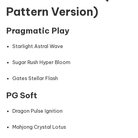
Pattern Version)
Pragmatic Play
Starlight Astral Wave
Sugar Rush Hyper Bloom
Gates Stellar Flash
PG Soft
Dragon Pulse Ignition
Mahjong Crystal Lotus