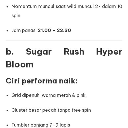
Momentum muncul saat wild muncul 2× dalam 10
spin
Jam panas:
21.00 – 23.30
b. Sugar Rush Hyper
Bloom
Ciri performa naik:
Grid dipenuhi warna merah & pink
Cluster besar pecah tanpa free spin
Tumbler panjang 7–9 lapis