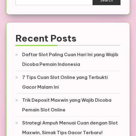
Search
Recent Posts
Daftar Slot Paling Cuan Hari Ini yang Wajib
Dicoba Pemain Indonesia
7 Tips Cuan Slot Online yang Terbukti
Gacor Malam Ini
Trik Deposit Maxwin yang Wajib Dicoba
Pemain Slot Online
Strategi Ampuh Menuai Cuan dengan Slot
Maxwin, Simak Tips Gacor Terbaru!