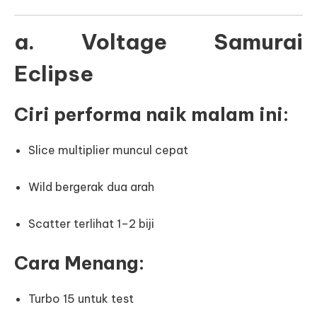
a. Voltage Samurai
Eclipse
Ciri performa naik malam ini:
Slice multiplier muncul cepat
Wild bergerak dua arah
Scatter terlihat 1–2 biji
Cara Menang:
Turbo 15 untuk test