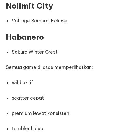
Nolimit City
Voltage Samurai Eclipse
Habanero
Sakura Winter Crest
Semua game di atas memperlihatkan:
wild aktif
scatter cepat
premium lewat konsisten
tumbler hidup