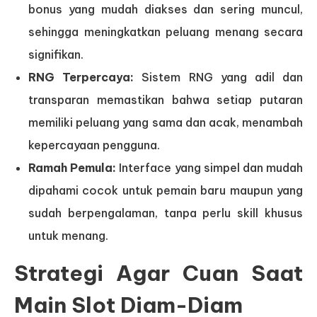
bonus yang mudah diakses dan sering muncul,
sehingga meningkatkan peluang menang secara
signifikan.
RNG Terpercaya:
Sistem RNG yang adil dan
transparan memastikan bahwa setiap putaran
memiliki peluang yang sama dan acak, menambah
kepercayaan pengguna.
Ramah Pemula:
Interface yang simpel dan mudah
dipahami cocok untuk pemain baru maupun yang
sudah berpengalaman, tanpa perlu skill khusus
untuk menang.
Strategi Agar Cuan Saat
Main Slot Diam-Diam