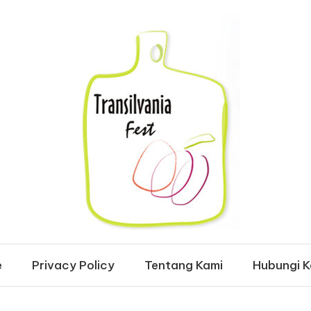
asi terbaru, tips, dan trik seputar gaya hidup, teknologi, dan h
e
Privacy Policy
Tentang Kami
Hubungi K