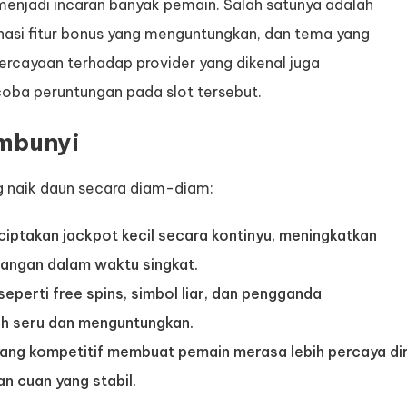
enjadi incaran banyak pemain. Salah satunya adalah
nasi fitur bonus yang menguntungkan, dan tema yang
ercayaan terhadap provider yang dikenal juga
ba peruntungan pada slot tersebut.
embunyi
g naik daun secara diam-diam:
enciptakan jackpot kecil secara kontinyu, meningkatkan
angan dalam waktu singkat.
seperti free spins, simbol liar, dan pengganda
h seru dan menguntungkan.
 yang kompetitif membuat pemain merasa lebih percaya dir
 cuan yang stabil.