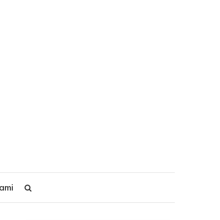
iburan. Nikmati artikel-artikel berkualitas yang
ami