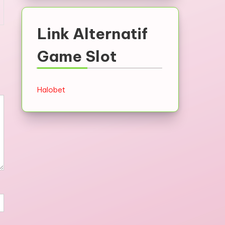
Link Alternatif
Game Slot
Halobet