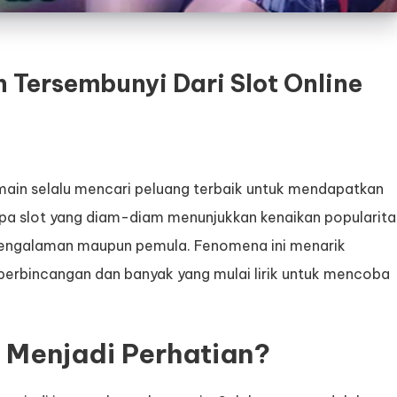
Tersembunyi Dari Slot Online
emain selalu mencari peluang terbaik untuk mendapatkan
pa slot yang diam-diam menunjukkan kenaikan popularita
rpengalaman maupun pemula. Fenomena ini menarik
 perbincangan dan banyak yang mulai lirik untuk mencoba
 Menjadi Perhatian?