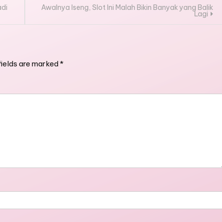
adi
Awalnya Iseng, Slot Ini Malah Bikin Banyak yang Balik
Lagi
fields are marked
*