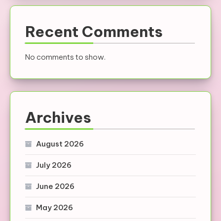
Recent Comments
No comments to show.
Archives
August 2026
July 2026
June 2026
May 2026