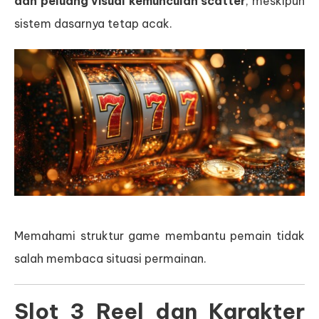
dan peluang visual kemunculan scatter
, meskipun
sistem dasarnya tetap acak.
Memahami struktur game membantu pemain tidak
salah membaca situasi permainan.
Slot 3 Reel dan Karakter