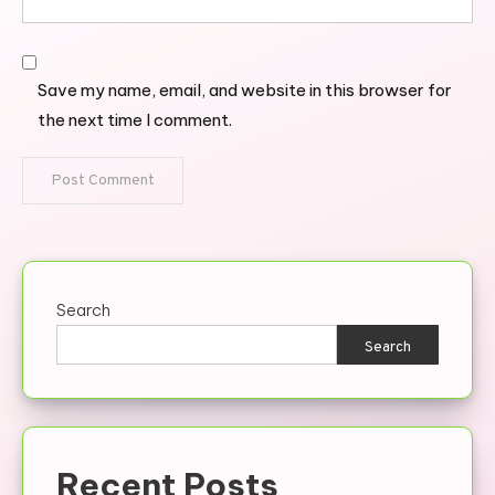
Save my name, email, and website in this browser for
the next time I comment.
Search
Search
Recent Posts