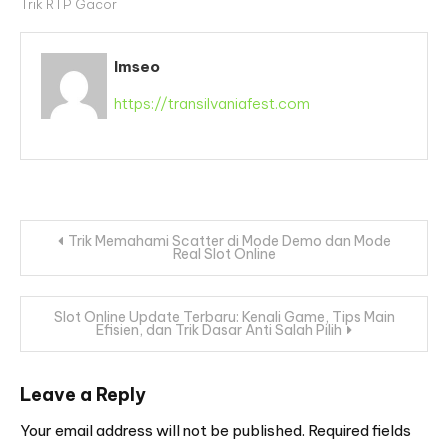
Trik RTP Gacor
Imseo
https://transilvaniafest.com
Post
Trik Memahami Scatter di Mode Demo dan Mode
Real Slot Online
navigation
Slot Online Update Terbaru: Kenali Game, Tips Main
Efisien, dan Trik Dasar Anti Salah Pilih
Leave a Reply
Your email address will not be published.
Required fields