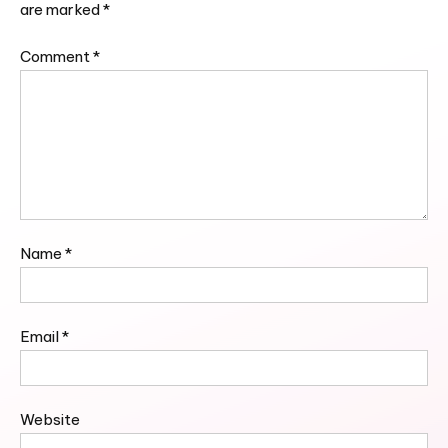
are marked
*
Comment
*
Name
*
Email
*
Website