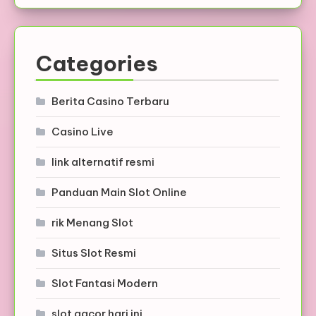
Categories
Berita Casino Terbaru
Casino Live
link alternatif resmi
Panduan Main Slot Online
rik Menang Slot
Situs Slot Resmi
Slot Fantasi Modern
slot gacor hari ini