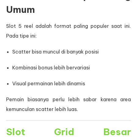
Umum
Slot 5 reel adalah format paling populer saat ini.
Pada tipe ini:
Scatter bisa muncul di banyak posisi
Kombinasi bonus lebih bervariasi
Visual permainan lebih dinamis
Pemain biasanya perlu lebih sabar karena area
kemunculan scatter lebih luas.
Slot Grid Besar