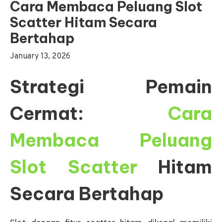
Cara Membaca Peluang Slot
Scatter Hitam Secara
Bertahap
January 13, 2026
Strategi Pemain
Cermat:
Cara
Membaca Peluang
Slot Scatter
Hitam
Secara Bertahap