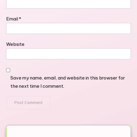
Email
*
Website
Save my name, email, and website in this browser for
the next time I comment.