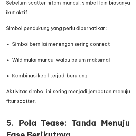
Sebelum scatter hitam muncul, simbol lain biasanya
ikut aktif.
Simbol pendukung yang perlu diperhatikan:
Simbol bernilai menengah sering connect
Wild mulai muncul walau belum maksimal
Kombinasi kecil terjadi berulang
Aktivitas simbol ini sering menjadi jembatan menuju
fitur scatter.
5. Pola Tease: Tanda Menuju
Fase Berikutnya