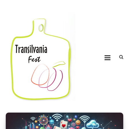
Skip
to
content
Selamat datang di Transilvania Fest! Temukan informasi terbaru, tips,
dan trik seputar gaya hidup, teknologi, dan hiburan. Nikmati artikel-
artikel berkualitas yang