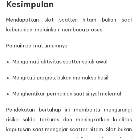
Kesimpulan
Mendapatkan slot scatter hitam bukan soal
keberanian, melainkan membaca proses.
Pemain cermat umumnya:
Mengamati aktivitas scatter sejak awal
Mengikuti progres, bukan memaksa hasil
Menghentikan permainan saat sinyal melemah
Pendekatan bertahap ini membantu mengurangi
risiko saldo terkuras dan meningkatkan kualitas
keputusan saat mengejar scatter hitam. Slot bukan