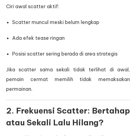
Ciri awal scatter aktif:
Scatter muncul meski belum lengkap
Ada efek tease ringan
Posisi scatter sering berada di area strategis
Jika scatter sama sekali tidak terlihat di awal,
pemain cermat memilih tidak memaksakan
permainan.
2. Frekuensi Scatter: Bertahap
atau Sekali Lalu Hilang?