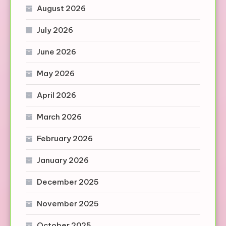
August 2026
July 2026
June 2026
May 2026
April 2026
March 2026
February 2026
January 2026
December 2025
November 2025
October 2025