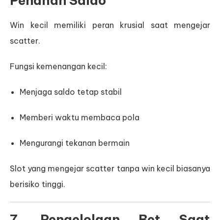
Penahan Saldo
Win kecil memiliki peran krusial saat mengejar
scatter.
Fungsi kemenangan kecil:
Menjaga saldo tetap stabil
Memberi waktu membaca pola
Mengurangi tekanan bermain
Slot yang mengejar scatter tanpa win kecil biasanya
berisiko tinggi.
7. Pengelolaan Bet Saat