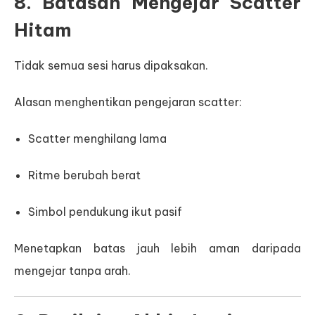
8. Batasan Mengejar Scatter
Hitam
Tidak semua sesi harus dipaksakan.
Alasan menghentikan pengejaran scatter:
Scatter menghilang lama
Ritme berubah berat
Simbol pendukung ikut pasif
Menetapkan batas jauh lebih aman daripada
mengejar tanpa arah.