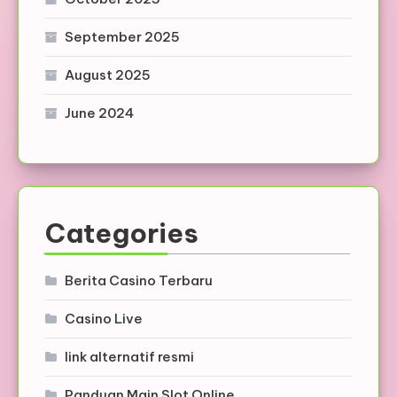
September 2025
August 2025
June 2024
Categories
Berita Casino Terbaru
Casino Live
link alternatif resmi
Panduan Main Slot Online