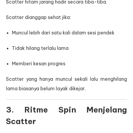
Scatter hitam jarang hadir secara tiba-tiba.
Scatter dianggap sehat jika:
Muncul lebih dari satu kali dalam sesi pendek
Tidak hilang terlalu lama
Memberi kesan progres
Scatter yang hanya muncul sekali lalu menghilang
lama biasanya belum layak dikejar.
3. Ritme Spin Menjelang
Scatter