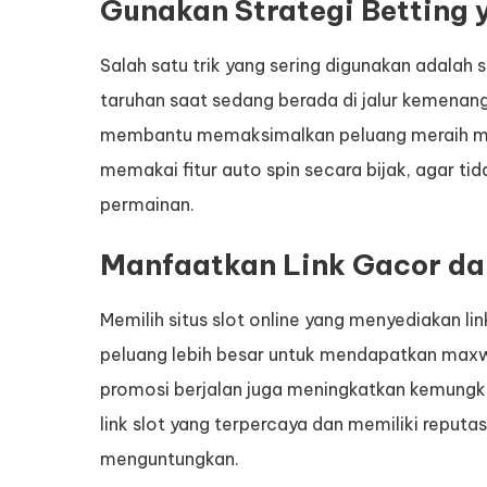
Gunakan Strategi Betting 
Salah satu trik yang sering digunakan adalah 
taruhan saat sedang berada di jalur kemenan
membantu memaksimalkan peluang meraih maxw
memakai fitur auto spin secara bijak, agar t
permainan.
Manfaatkan Link Gacor da
Memilih situs slot online yang menyediakan 
peluang lebih besar untuk mendapatkan maxwin
promosi berjalan juga meningkatkan kemungki
link slot yang terpercaya dan memiliki reput
menguntungkan.