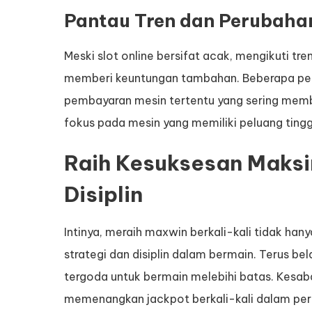
Pantau Tren dan Perubahan
Meski slot online bersifat acak, mengikuti t
memberi keuntungan tambahan. Beberapa pe
pembayaran mesin tertentu yang sering memb
fokus pada mesin yang memiliki peluang ting
Raih Kesuksesan Maksi
Disiplin
Intinya, meraih maxwin berkali-kali tidak ha
strategi dan disiplin dalam bermain. Terus bel
tergoda untuk bermain melebihi batas. Kesab
memenangkan jackpot berkali-kali dalam pe