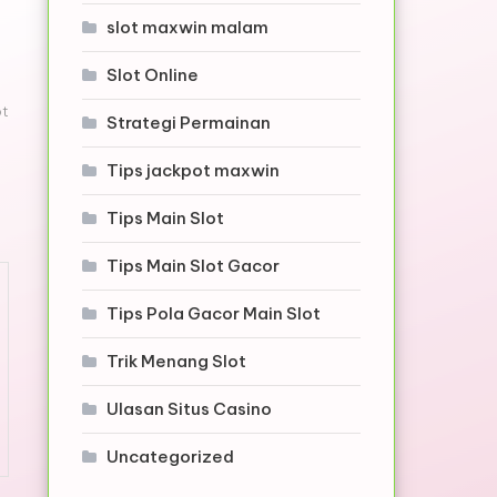
slot maxwin malam
Slot Online
ot
Strategi Permainan
Tips jackpot maxwin
Tips Main Slot
Tips Main Slot Gacor
Tips Pola Gacor Main Slot
Trik Menang Slot
Ulasan Situs Casino
Uncategorized