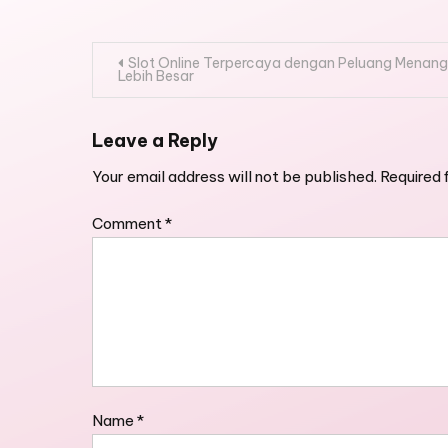
Post
Slot Online Terpercaya dengan Peluang Menang
Lebih Besar
navigation
Leave a Reply
Your email address will not be published.
Required 
Comment
*
Name
*