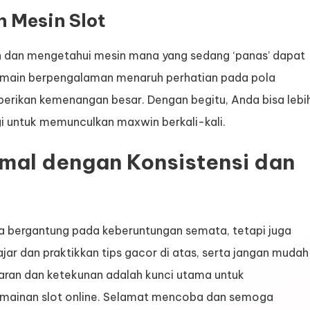
 Mesin Slot
ren dan mengetahui mesin mana yang sedang ‘panas’ dapat
main berpengalaman menaruh perhatian pada pola
erikan kemenangan besar. Dengan begitu, Anda bisa lebi
gi untuk memunculkan maxwin berkali-kali.
mal dengan Konsistensi dan
nya bergantung pada keberuntungan semata, tetapi juga
ajar dan praktikkan tips gacor di atas, serta jangan mudah
aran dan ketekunan adalah kunci utama untuk
rmainan slot online. Selamat mencoba dan semoga