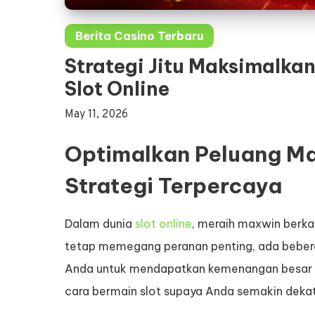
Berita Casino Terbaru
Strategi Jitu Maksimalkan
Slot Online
May 11, 2026
Optimalkan Peluang Ma
Strategi Terpercaya
Dalam dunia
slot online
, meraih maxwin berka
tetap memegang peranan penting, ada beber
Anda untuk mendapatkan kemenangan besar se
cara bermain slot supaya Anda semakin dekat