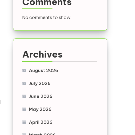
Comments
No comments to show.
Archives
August 2026
July 2026
June 2026
l
May 2026
April 2026