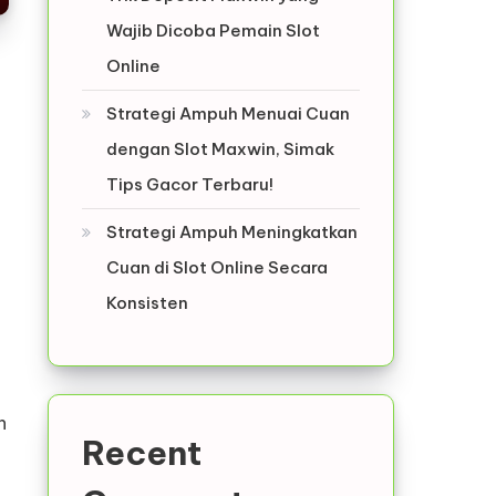
Wajib Dicoba Pemain Slot
Online
Strategi Ampuh Menuai Cuan
dengan Slot Maxwin, Simak
Tips Gacor Terbaru!
Strategi Ampuh Meningkatkan
Cuan di Slot Online Secara
Konsisten
n
Recent