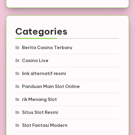
Categories
Berita Casino Terbaru
Casino Live
link alternatif resmi
Panduan Main Slot Online
rik Menang Slot
Situs Slot Resmi
Slot Fantasi Modern