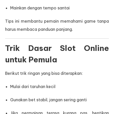
Mainkan dengan tempo santai
Tips ini membantu pemain memahami game tanpa
harus membaca panduan panjang.
Trik Dasar Slot Online
untuk Pemula
Berikut trik ringan yang bisa diterapkan:
Mulai dari taruhan kecil
Gunakan bet stabil, jangan sering ganti
Jika permainan terasa kurang pas, hentikan