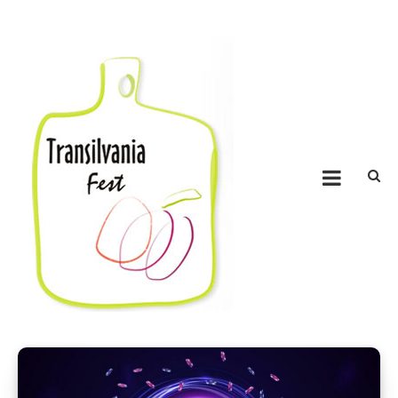
Skip
to
content
Selamat datang di Transilvania Fest! Temukan informasi terbaru, tips,
dan trik seputar gaya hidup, teknologi, dan hiburan. Nikmati artikel-
artikel berkualitas yang