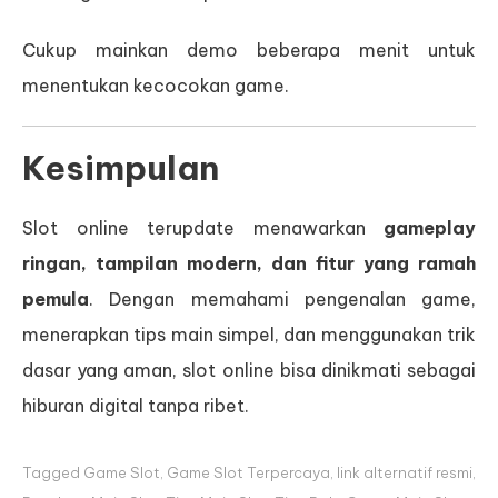
Cukup mainkan demo beberapa menit untuk
menentukan kecocokan game.
Kesimpulan
Slot online terupdate menawarkan
gameplay
ringan, tampilan modern, dan fitur yang ramah
pemula
. Dengan memahami pengenalan game,
menerapkan tips main simpel, dan menggunakan trik
dasar yang aman, slot online bisa dinikmati sebagai
hiburan digital tanpa ribet.
Tagged
Game Slot
,
Game Slot Terpercaya
,
link alternatif resmi
,