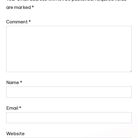
are marked
*
Comment
*
Name
*
Email
*
Website