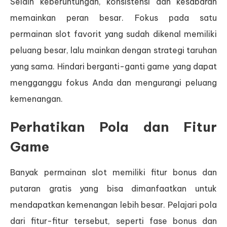
Selain keberuntungan, konsistensi dan kesabaran
memainkan peran besar. Fokus pada satu
permainan slot favorit yang sudah dikenal memiliki
peluang besar, lalu mainkan dengan strategi taruhan
yang sama. Hindari berganti-ganti game yang dapat
mengganggu fokus Anda dan mengurangi peluang
kemenangan.
Perhatikan Pola dan Fitur
Game
Banyak permainan slot memiliki fitur bonus dan
putaran gratis yang bisa dimanfaatkan untuk
mendapatkan kemenangan lebih besar. Pelajari pola
dari fitur-fitur tersebut, seperti fase bonus dan