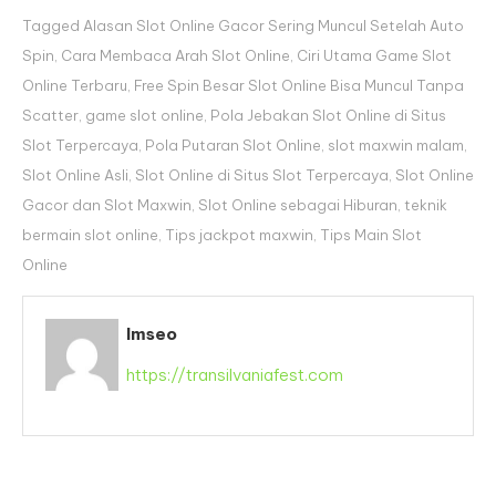
Tagged
Alasan Slot Online Gacor Sering Muncul Setelah Auto
Spin
,
Cara Membaca Arah Slot Online
,
Ciri Utama Game Slot
Online Terbaru
,
Free Spin Besar Slot Online Bisa Muncul Tanpa
Scatter
,
game slot online
,
Pola Jebakan Slot Online di Situs
Slot Terpercaya
,
Pola Putaran Slot Online
,
slot maxwin malam
,
Slot Online Asli
,
Slot Online di Situs Slot Terpercaya
,
Slot Online
Gacor dan Slot Maxwin
,
Slot Online sebagai Hiburan
,
teknik
bermain slot online
,
Tips jackpot maxwin
,
Tips Main Slot
Online
Imseo
https://transilvaniafest.com