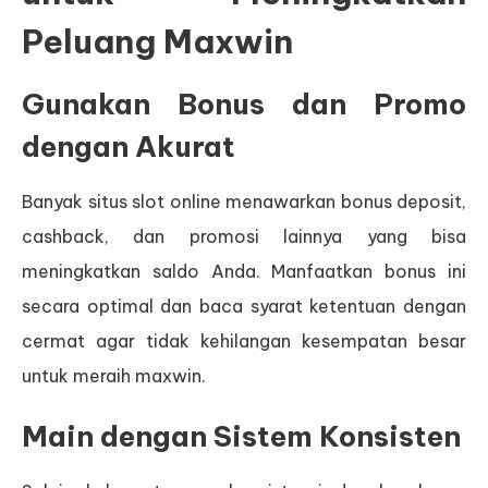
Peluang Maxwin
Gunakan Bonus dan Promo
dengan Akurat
Banyak situs slot online menawarkan bonus deposit,
cashback, dan promosi lainnya yang bisa
meningkatkan saldo Anda. Manfaatkan bonus ini
secara optimal dan baca syarat ketentuan dengan
cermat agar tidak kehilangan kesempatan besar
untuk meraih maxwin.
Main dengan Sistem Konsisten