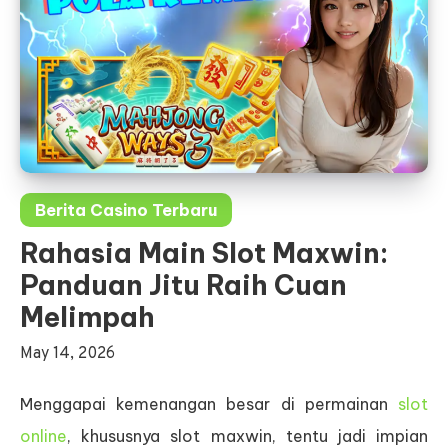
Berita Casino Terbaru
Rahasia Main Slot Maxwin:
Panduan Jitu Raih Cuan
Melimpah
May 14, 2026
Menggapai kemenangan besar di permainan
slot
online
, khususnya slot maxwin, tentu jadi impian