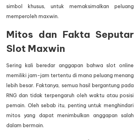
simbol khusus, untuk memaksimalkan peluang
memperoleh maxwin.
Mitos dan Fakta Seputar
Slot Maxwin
Sering kali beredar anggapan bahwa slot online
memiliki jam-jam tertentu di mana peluang menang
lebih besar. Faktanya, semua hasil bergantung pada
RNG dan tidak terpengaruh oleh waktu atau posisi
pemain. Oleh sebab itu, penting untuk menghindari
mitos yang dapat menimbulkan anggapan salah
dalam bermain.