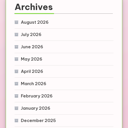
Archives
August 2026
July 2026
June 2026
May 2026
April 2026
March 2026
February 2026
January 2026
December 2025