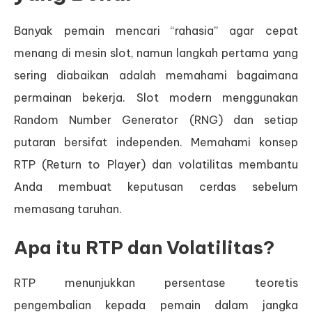
Banyak pemain mencari “rahasia” agar cepat
menang di mesin slot, namun langkah pertama yang
sering diabaikan adalah memahami bagaimana
permainan bekerja. Slot modern menggunakan
Random Number Generator (RNG) dan setiap
putaran bersifat independen. Memahami konsep
RTP (Return to Player) dan volatilitas membantu
Anda membuat keputusan cerdas sebelum
memasang taruhan.
Apa itu RTP dan Volatilitas?
RTP menunjukkan persentase teoretis
pengembalian kepada pemain dalam jangka