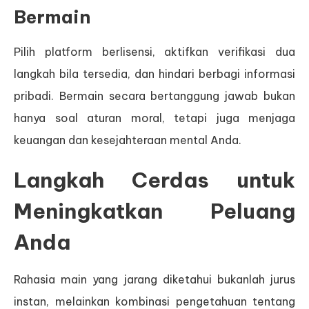
Bermain
Pilih platform berlisensi, aktifkan verifikasi dua
langkah bila tersedia, dan hindari berbagi informasi
pribadi. Bermain secara bertanggung jawab bukan
hanya soal aturan moral, tetapi juga menjaga
keuangan dan kesejahteraan mental Anda.
Langkah Cerdas untuk
Meningkatkan Peluang
Anda
Rahasia main yang jarang diketahui bukanlah jurus
instan, melainkan kombinasi pengetahuan tentang