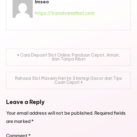
Imseo
https://transilvaniafest.com
Post
Cara Deposit Slot Online: Panduan Cepat, Aman,
dan Tanpa Ribet
navigation
Rahasia Slot Maxwin Hari Ini: Strategi Gacor dan Tips
Cuan Cepat
Leave a Reply
Your email address will not be published.
Required fields
are marked
*
Comment
*