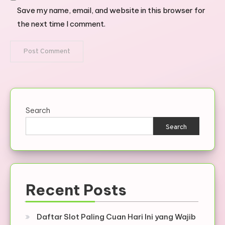
Save my name, email, and website in this browser for
the next time I comment.
Search
Search
Recent Posts
Daftar Slot Paling Cuan Hari Ini yang Wajib