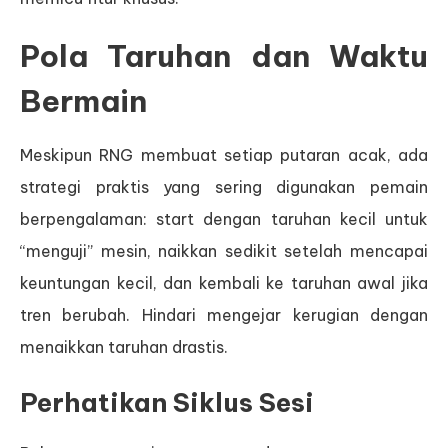
Pola Taruhan dan Waktu
Bermain
Meskipun RNG membuat setiap putaran acak, ada
strategi praktis yang sering digunakan pemain
berpengalaman: start dengan taruhan kecil untuk
“menguji” mesin, naikkan sedikit setelah mencapai
keuntungan kecil, dan kembali ke taruhan awal jika
tren berubah. Hindari mengejar kerugian dengan
menaikkan taruhan drastis.
Perhatikan Siklus Sesi