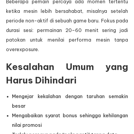
Beberapa pemain percaya ada momen tertentu
ketika mesin lebih bersahabat, misalnya setelah
periode non-aktif di sebuah game baru. Fokus pada
durasi sesi: permainan 20–60 menit sering jadi
patokan untuk menilai performa mesin tanpa
overexposure.
Kesalahan Umum yang
Harus Dihindari
Mengejar kekalahan dengan taruhan semakin
besar
Mengabaikan syarat bonus sehingga kehilangan
nilai promosi