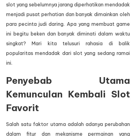
slot yang sebelumnya jarang diperhatikan mendadak
menjadi pusat perhatian dan banyak dimainkan oleh
para pecinta judi daring. Apa yang membuat game
ini begitu beken dan banyak diminati dalam waktu
singkat? Mari kita telusuri rahasia di balik
popularitas mendadak dari slot yang sedang ramai
ini.
Penyebab Utama
Kemunculan Kembali Slot
Favorit
Salah satu faktor utama adalah adanya perubahan
dalam fitur dan mekanisme permainan yang