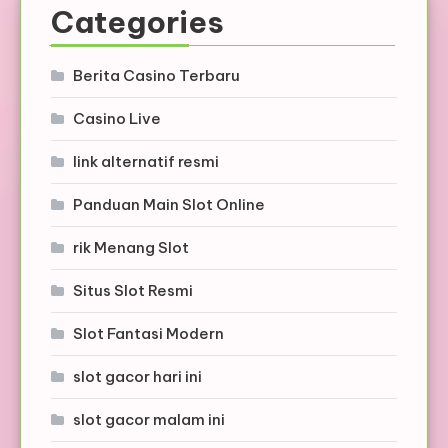
Categories
Berita Casino Terbaru
Casino Live
link alternatif resmi
Panduan Main Slot Online
rik Menang Slot
Situs Slot Resmi
Slot Fantasi Modern
slot gacor hari ini
slot gacor malam ini