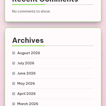
No comments to show.
Archives
August 2026
July 2026
June 2026
May 2026
April 2026
March 2026