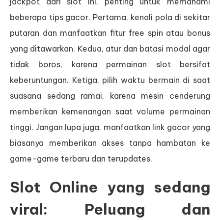
jackpot dari slot ini, penting untuk memahami
beberapa tips gacor. Pertama, kenali pola di sekitar
putaran dan manfaatkan fitur free spin atau bonus
yang ditawarkan. Kedua, atur dan batasi modal agar
tidak boros, karena permainan slot bersifat
keberuntungan. Ketiga, pilih waktu bermain di saat
suasana sedang ramai, karena mesin cenderung
memberikan kemenangan saat volume permainan
tinggi. Jangan lupa juga, manfaatkan link gacor yang
biasanya memberikan akses tanpa hambatan ke
game-game terbaru dan terupdates.
Slot Online yang sedang
viral: Peluang dan