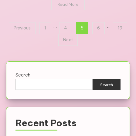
Read More
Posts
…
…
Previous
1
4
5
6
19
pagination
Next
Search
Search
Recent Posts