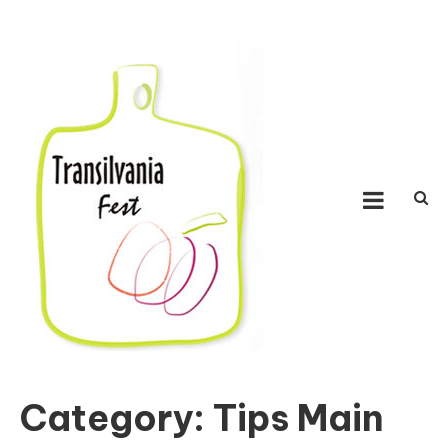
Skip
to
content
Selamat datang di Transilvania Fest! Temukan informasi terbaru, tips,
dan trik seputar gaya hidup, teknologi, dan hiburan. Nikmati artikel-
Category:
Tips Main
artikel berkualitas yang