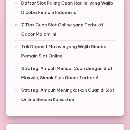
Daftar Slot Paling Cuan Hari Ini yang Wajib
Dicoba Pemain Indonesia
7 Tips Cuan Slot Online yang Terbukti
Gacor Malam Ini
Trik Deposit Maxwin yang Wajib Dicoba
Pemain Slot Online
Strategi Ampuh Menuai Cuan dengan Slot
Maxwin, Simak Tips Gacor Terbaru!
Strategi Ampuh Meningkatkan Cuan di Slot
Online Secara Konsisten