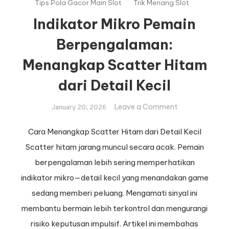
Tips Pola Gacor Main Slot
Trik Menang Slot
Indikator Mikro Pemain
Berpengalaman:
Menangkap Scatter Hitam
dari Detail Kecil
on
Leave a Comment
January 20, 2026
Indikator
Mikro
Cara Menangkap Scatter Hitam dari Detail Kecil
Pemain
Scatter hitam jarang muncul secara acak. Pemain
Berpengalama
berpengalaman lebih sering memperhatikan
Menangkap
indikator mikro—detail kecil yang menandakan game
Scatter
sedang memberi peluang. Mengamati sinyal ini
Hitam
dari
membantu bermain lebih terkontrol dan mengurangi
Detail
risiko keputusan impulsif. Artikel ini membahas