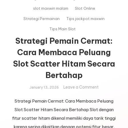
slot maxwin malam
Slot Online
Strategi Permainan
Tips jackpot maxwin
Tips Main Slot
Strategi Pemain Cermat:
Cara Membaca Peluang
Slot Scatter Hitam Secara
Bertahap
on
Leave a Comment
January 13, 2026
Strategi
Pemain
Strategi Pemain Cermat: Cara Membaca Peluang
Cermat:
Slot Scatter Hitam Secara Bertahap Slot dengan
Cara
fitur scatter hitam dikenal memiliki daya tarik tinggi
Membaca
karena sering dikaitkan dengan potensi fitur besar.