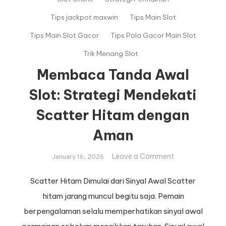
Tips jackpot maxwin
Tips Main Slot
Tips Main Slot Gacor
Tips Pola Gacor Main Slot
Trik Menang Slot
Membaca Tanda Awal
Slot: Strategi Mendekati
Scatter Hitam dengan
Aman
on
Leave a Comment
January 16, 2026
Membaca
Tanda
Scatter Hitam Dimulai dari Sinyal Awal Scatter
Awal
hitam jarang muncul begitu saja. Pemain
Slot:
berpengalaman selalu memperhatikan sinyal awal
Strategi