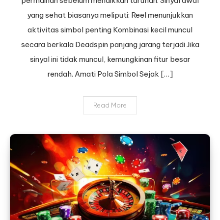
permainan sebelum menaikkan taruhan. Sinyal awal
Mendekati
yang sehat biasanya meliputi: Reel menunjukkan
Scatter
Hitam
aktivitas simbol penting Kombinasi kecil muncul
dengan
secara berkala Deadspin panjang jarang terjadi Jika
Aman
sinyal ini tidak muncul, kemungkinan fitur besar
rendah. Amati Pola Simbol Sejak […]
Read More