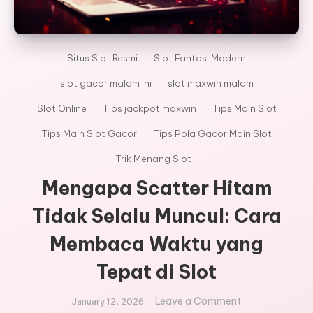
Situs Slot Resmi
Slot Fantasi Modern
slot gacor malam ini
slot maxwin malam
Slot Online
Tips jackpot maxwin
Tips Main Slot
Tips Main Slot Gacor
Tips Pola Gacor Main Slot
Trik Menang Slot
Mengapa Scatter Hitam
Tidak Selalu Muncul: Cara
Membaca Waktu yang
Tepat di Slot
on
Leave a Comment
January 12, 2026