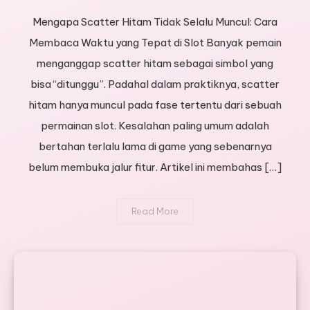
Mengapa
Scatter
Mengapa Scatter Hitam Tidak Selalu Muncul: Cara
Hitam
Membaca Waktu yang Tepat di Slot Banyak pemain
Tidak
menganggap scatter hitam sebagai simbol yang
Selalu
bisa “ditunggu”. Padahal dalam praktiknya, scatter
Muncul:
hitam hanya muncul pada fase tertentu dari sebuah
Cara
Membaca
permainan slot. Kesalahan paling umum adalah
Waktu
bertahan terlalu lama di game yang sebenarnya
yang
belum membuka jalur fitur. Artikel ini membahas […]
Tepat
di
Slot
Read More