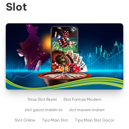
Slot
Situs Slot Resmi
Slot Fantasi Modern
slot gacor malam ini
slot maxwin malam
Slot Online
Tips Main Slot
Tips Main Slot Gacor