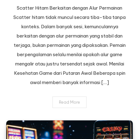
Stabil
Scatter Hitam Berkaitan dengan Alur Permainan
Slot
Scatter hitam tidak muncul secara tiba-tiba tanpa
Online:
konteks. Dalam banyak sesi, kemunculannya
Membaca
berkaitan dengan alur permainan yang stabil dan
Alur
terjaga, bukan permainan yang dipaksakan. Pemain
Permainan
Menuju
berpengalaman selalu menilai apakah alur game
Scatter
mengalir atau justru tersendat sejak awal. Menilai
Hitam
Kesehatan Game dari Putaran Awal Beberapa spin
awal memberi banyak informasi […]
Read More