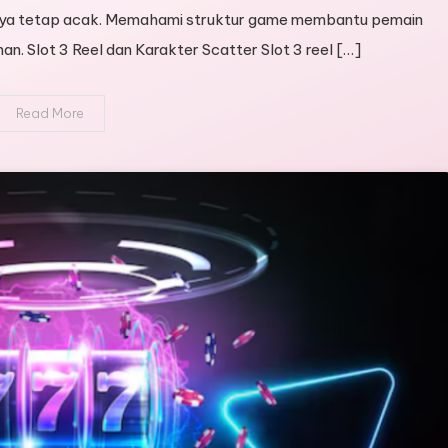
Berdasarkan
nya tetap acak. Memahami struktur game membantu pemain
Jumlah
n. Slot 3 Reel dan Karakter Scatter Slot 3 reel […]
Reel
dan
Baris
Read More
Slot