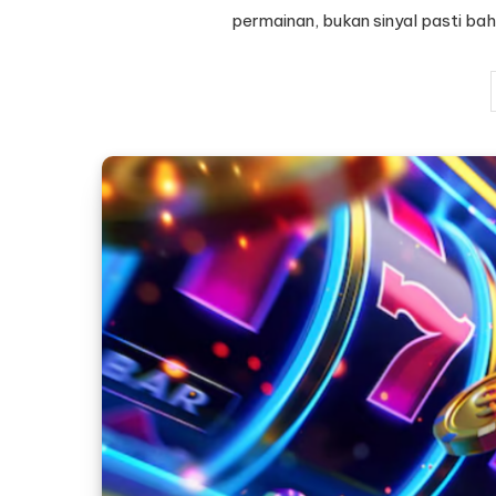
permainan, bukan sinyal pasti ba