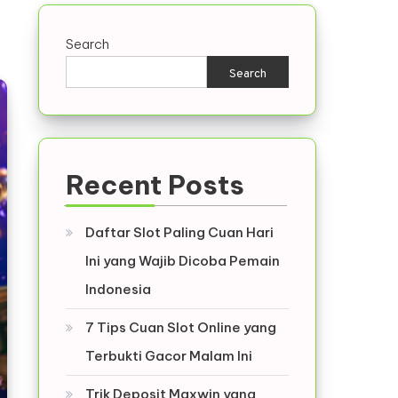
Search
Search
Recent Posts
Daftar Slot Paling Cuan Hari
Ini yang Wajib Dicoba Pemain
Indonesia
7 Tips Cuan Slot Online yang
Terbukti Gacor Malam Ini
Trik Deposit Maxwin yang