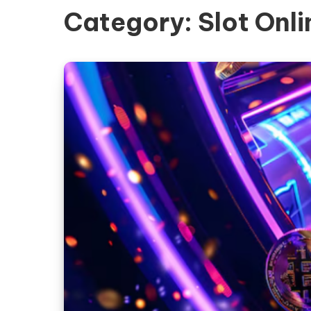
Category:
Slot Onli