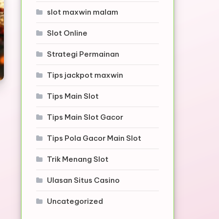
slot maxwin malam
Slot Online
Strategi Permainan
Tips jackpot maxwin
Tips Main Slot
Tips Main Slot Gacor
Tips Pola Gacor Main Slot
Trik Menang Slot
Ulasan Situs Casino
Uncategorized