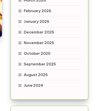
March 2026
February 2026
January 2026
December 2025
November 2025
October 2025
September 2025
August 2025
June 2024