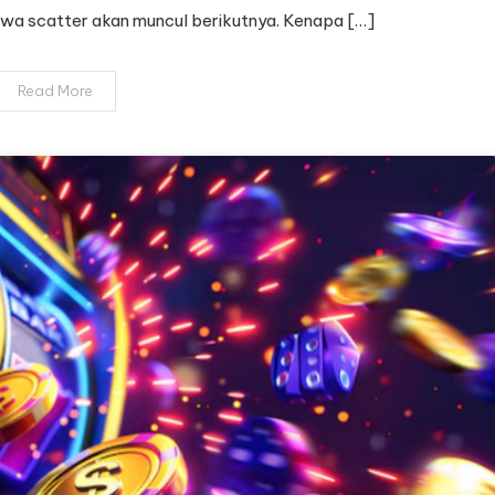
Scatter
hwa scatter akan muncul berikutnya. Kenapa […]
agar
Bermain
Tetap
Read More
Terkontrol