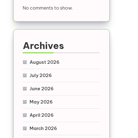
No comments to show.
Archives
August 2026
July 2026
June 2026
May 2026
April 2026
March 2026