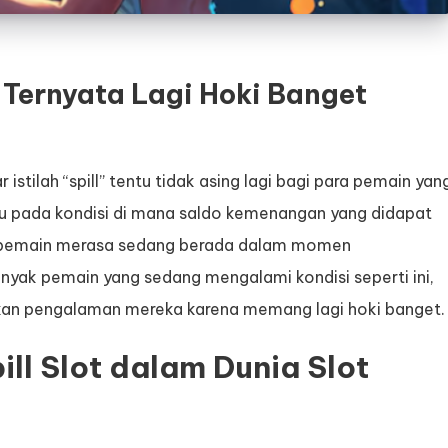
, Ternyata Lagi Hoki Banget
 istilah “spill” tentu tidak asing lagi bagi para pemain yan
u pada kondisi di mana saldo kemenangan yang didapat
a pemain merasa sedang berada dalam momen
anyak pemain yang sedang mengalami kondisi seperti ini,
 pengalaman mereka karena memang lagi hoki banget.
l Slot dalam Dunia Slot