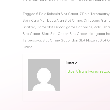
Tagged
6 Pola Rahasia Slot Gacor
,
7 Pola Tersembuny
Spin
,
Cara Membaca Arah Slot Online
,
Ciri Utama Game
Scatter
,
Game Slot Gacor
,
game slot online
,
Pola Jebak
Slot Gacor
,
Situs Slot Gacor
,
Slot Gacor
,
slot gacor har
Terpercaya
,
Slot Online Gacor dan Slot Maxwin
,
Slot O
Online
Imseo
https://transilvaniafest.