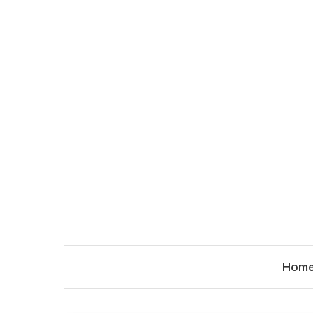
Skip
to
content
Selamat datang di Transilvania Fest! Temukan inform
Hom