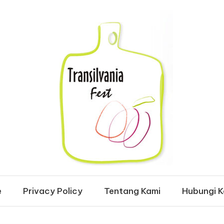
asi terbaru, tips, dan trik seputar gaya hidup, teknologi, dan h
e
Privacy Policy
Tentang Kami
Hubungi K