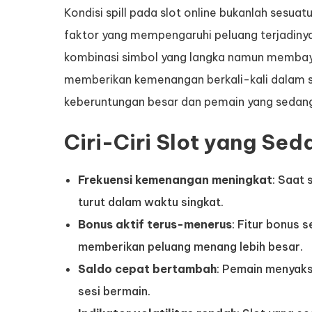
Kondisi spill pada slot online bukanlah sesuat
faktor yang mempengaruhi peluang terjadinya 
kombinasi simbol yang langka namun membayar 
memberikan kemenangan berkali-kali dalam sa
keberuntungan besar dan pemain yang sedan
Ciri-Ciri Slot yang Se
Frekuensi kemenangan meningkat
: Saat 
turut dalam waktu singkat.
Bonus aktif terus-menerus
: Fitur bonus 
memberikan peluang menang lebih besar.
Saldo cepat bertambah
: Pemain menyaks
sesi bermain.