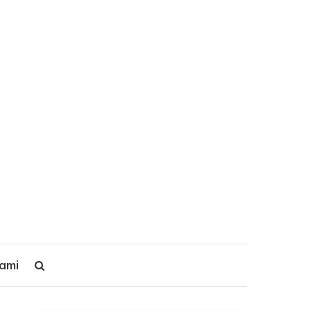
iburan. Nikmati artikel-artikel berkualitas yang
ami