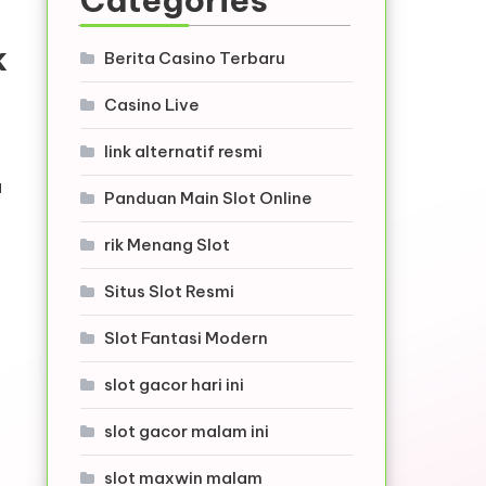
Categories
k
Berita Casino Terbaru
Casino Live
link alternatif resmi
a
Panduan Main Slot Online
rik Menang Slot
Situs Slot Resmi
Slot Fantasi Modern
slot gacor hari ini
slot gacor malam ini
slot maxwin malam