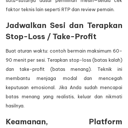
satu-satunya dasar pemilihan mesin—selalu cek
faktor teknis lain seperti RTP dan review pemain.
Jadwalkan Sesi dan Terapkan
Stop-Loss / Take-Profit
Buat aturan waktu: contoh bermain maksimum 60–
90 menit per sesi. Terapkan stop-loss (batas kalah)
dan take-profit (batas menang). Teknik ini
membantu menjaga modal dan mencegah
keputusan emosional. Jika Anda sudah mencapai
batas menang yang realistis, keluar dan nikmati
hasilnya.
Keamanan, Platform