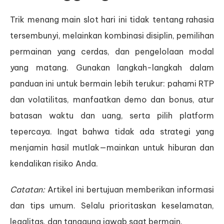
Trik menang main slot hari ini tidak tentang rahasia
tersembunyi, melainkan kombinasi disiplin, pemilihan
permainan yang cerdas, dan pengelolaan modal
yang matang. Gunakan langkah-langkah dalam
panduan ini untuk bermain lebih terukur: pahami RTP
dan volatilitas, manfaatkan demo dan bonus, atur
batasan waktu dan uang, serta pilih platform
tepercaya. Ingat bahwa tidak ada strategi yang
menjamin hasil mutlak—mainkan untuk hiburan dan
kendalikan risiko Anda.
Catatan:
Artikel ini bertujuan memberikan informasi
dan tips umum. Selalu prioritaskan keselamatan,
legalitas, dan tanggung jawab saat bermain.