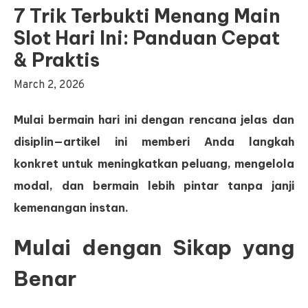
7 Trik Terbukti Menang Main
Slot Hari Ini: Panduan Cepat
& Praktis
March 2, 2026
Mulai bermain hari ini dengan rencana jelas dan
disiplin—artikel ini memberi Anda langkah
konkret untuk meningkatkan peluang, mengelola
modal, dan bermain lebih pintar tanpa janji
kemenangan instan.
Mulai dengan Sikap yang
Benar