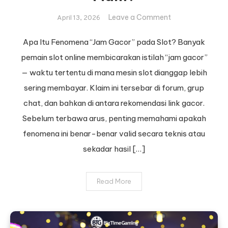
on
Leave a Comment
April 13, 2026
Jam
Gacor
Apa Itu Fenomena “Jam Gacor” pada Slot? Banyak
Slot:
pemain slot online membicarakan istilah “jam gacor”
Benarkah
— waktu tertentu di mana mesin slot dianggap lebih
Ada
sering membayar. Klaim ini tersebar di forum, grup
Waktu
chat, dan bahkan di antara rekomendasi link gacor.
Paling
Menguntungkan
Sebelum terbawa arus, penting memahami apakah
untuk
fenomena ini benar-benar valid secara teknis atau
Main?
sekadar hasil […]
Read More