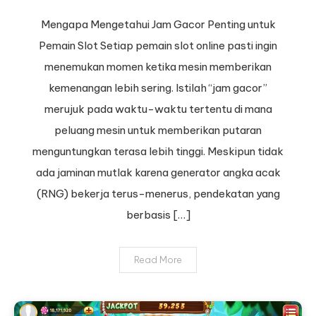
Tips
Rahasia
Mengapa Mengetahui Jam Gacor Penting untuk
Menentukan
Pemain Slot Setiap pemain slot online pasti ingin
Jam
menemukan momen ketika mesin memberikan
Gacor
kemenangan lebih sering. Istilah “jam gacor”
Slot
merujuk pada waktu-waktu tertentu di mana
Online
Paling
peluang mesin untuk memberikan putaran
Akurat:
menguntungkan terasa lebih tinggi. Meskipun tidak
Panduan
ada jaminan mutlak karena generator angka acak
Praktis
(RNG) bekerja terus-menerus, pendekatan yang
untuk
berbasis […]
Pemain
Read More