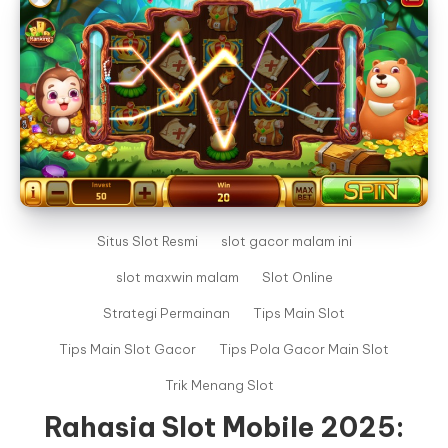
Situs Slot Resmi
slot gacor malam ini
slot maxwin malam
Slot Online
Strategi Permainan
Tips Main Slot
Tips Main Slot Gacor
Tips Pola Gacor Main Slot
Trik Menang Slot
Rahasia Slot Mobile 2025: