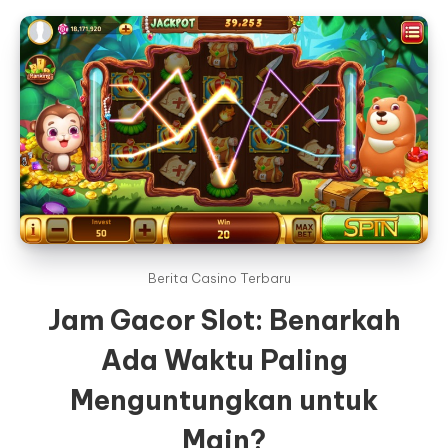
Berita Casino Terbaru
Jam Gacor Slot: Benarkah
Ada Waktu Paling
Menguntungkan untuk
Main?