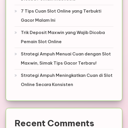
7 Tips Cuan Slot Online yang Terbukti
Gacor Malam Ini
Trik Deposit Maxwin yang Wajib Dicoba
Pemain Slot Online
Strategi Ampuh Menuai Cuan dengan Slot
Maxwin, Simak Tips Gacor Terbaru!
Strategi Ampuh Meningkatkan Cuan di Slot
Online Secara Konsisten
Recent Comments