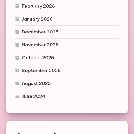
February 2026
January 2026
December 2025
November 2025
October 2025
September 2025
August 2025
June 2024