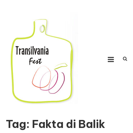
Skip
to
content
Selamat datang di Transilvania Fest! Temukan informasi terbaru, tips,
dan trik seputar gaya hidup, teknologi, dan hiburan. Nikmati artikel-
Tag:
Fakta di Balik
artikel berkualitas yang